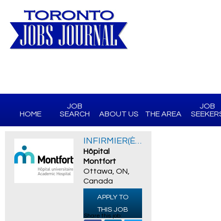
JOB
JOB
HOME
SEARCH
ABOUT US
THE AREA
SEEKER
INFIRMIER(ÈRE) AUXILIAIRE AUTORISÉ(E)
Hôpital
Montfort
Ottawa, ON,
Canada
APPLY TO
THIS JOB
Share this job: